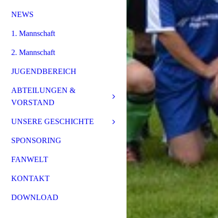
NEWS
1. Mannschaft
2. Mannschaft
JUGENDBEREICH
ABTEILUNGEN &
VORSTAND
UNSERE GESCHICHTE
SPONSORING
FANWELT
KONTAKT
DOWNLOAD